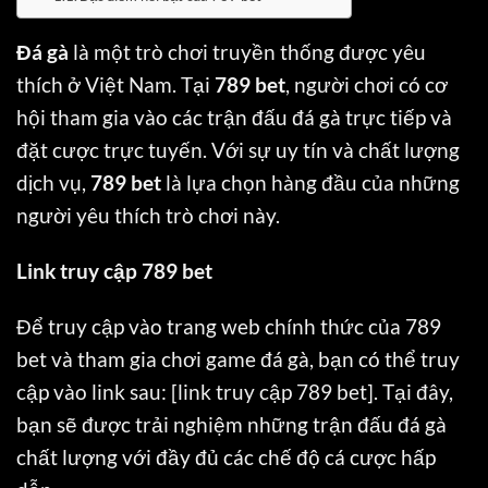
Đá gà
là một trò chơi truyền thống được yêu
thích ở Việt Nam. Tại
789 bet
, người chơi có cơ
hội tham gia vào các trận đấu đá gà trực tiếp và
đặt cược trực tuyến. Với sự uy tín và chất lượng
dịch vụ,
789 bet
là lựa chọn hàng đầu của những
người yêu thích trò chơi này.
Link truy cập 789 bet
Để truy cập vào trang web chính thức của 789
bet và tham gia chơi game đá gà, bạn có thể truy
cập vào link sau: [link truy cập 789 bet]. Tại đây,
bạn sẽ được trải nghiệm những trận đấu đá gà
chất lượng với đầy đủ các chế độ cá cược hấp