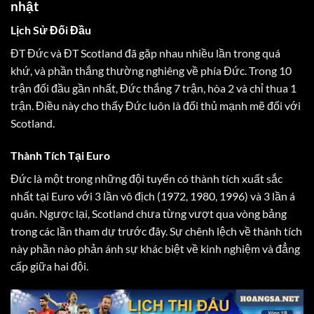
nhật
Lịch Sử Đối Đầu
ĐT Đức và ĐT Scotland đã gặp nhau nhiều lần trong quá
khứ, và phần thắng thường nghiêng về phía Đức. Trong 10
trận đối đầu gần nhất, Đức thắng 7 trận, hòa 2 và chỉ thua 1
trận. Điều này cho thấy Đức luôn là đối thủ mạnh mẽ đối với
Scotland.
Thành Tích Tại Euro
Đức là một trong những đội tuyển có thành tích xuất sắc
nhất tại Euro với 3 lần vô địch (1972, 1980, 1996) và 3 lần á
quân. Ngược lại, Scotland chưa từng vượt qua vòng bảng
trong các lần tham dự trước đây. Sự chênh lệch về thành tích
này phần nào phản ánh sự khác biệt về kinh nghiệm và đẳng
cấp giữa hai đội.