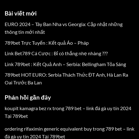
Bài viết mới
EURO 2024 – Tây Ban Nha vs Georgia: Cập nhật những
thông tin mới nhất
789bet Trực Tuyến : Kết quả Áo – Pháp
Link Bet789 Cá Cược : Bỉ có thắng nhẹ nhàng ???
Link 789bet : Kết Quả Anh – Serbia: Bellingham Tỏa Sáng
789bet HOT EURO: Serbia Thách Thức ĐT Anh, Hà Lan Ra
Oai Trước Ba Lan
Phản hồi gần đây
koupit kamagra bez rx
trong
789 bet – link đá gà uy tín 2024
Tại 789bet
ordering rifaximin generic equivalent buy
trong
789 bet – link
đá gà uy tín 2024 Tại 789bet