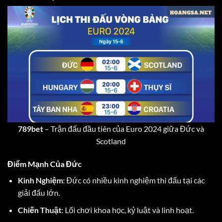
789bet
– Trận đấu đầu tiên của Euro 2024 giữa Đức và
Scotland
Điểm Mạnh Của Đức
Kinh Nghiệm
: Đức có nhiều kinh nghiệm thi đấu tại các
giải đấu lớn.
Chiến Thuật
: Lối chơi khoa học, kỷ luật và linh hoạt.