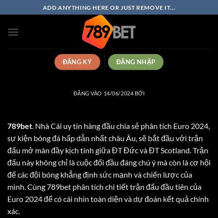
Bỏ
ADD ANYTHING HERE OR JUST REMOVE IT...
qua
nội
dung
ĐĂNG KÝ
ĐĂNG NHẬP
ĐĂNG VÀO
14/06/2024
BỞI
789bet
. Nhà Cái uy tín hàng đầu chia sẻ phân tích Euro 2024,
sự kiện bóng đá hấp dẫn nhất châu Âu, sẽ bắt đầu với trận
đấu mở màn đầy kịch tính giữa ĐT Đức và ĐT Scotland. Trận
đấu này không chỉ là cuộc đối đầu đáng chú ý mà còn là cơ hội
để các đội bóng khẳng định sức mạnh và chiến lược của
mình. Cùng 789bet phân tích chi tiết trận đấu đầu tiên của
Euro 2024 để có cái nhìn toàn diện và dự đoán kết quả chính
xác.