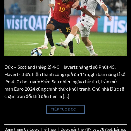
Đức – Scotland (hiệp 2) 4-0: Havertz nâng tỉ số Phút 45,
Havertz thực hiện thành công quả đá 11m, ghi bàn nâng tỉ số
lên 4 -0 cho tuyển Đức. Sau nhiều ngày chờ đợi, trận mở
màn Euro 2024 cũng chính thức khởi tranh. Chủ nhà Đức sẽ
chạm trán đối thủ đầu tiên là […]
TIẾP TỤC ĐỌC
→
Đăng trong
Cá Cược Thể Thao
|
Được gắn thẻ
789 bet
,
789bet
,
bắn gà
,