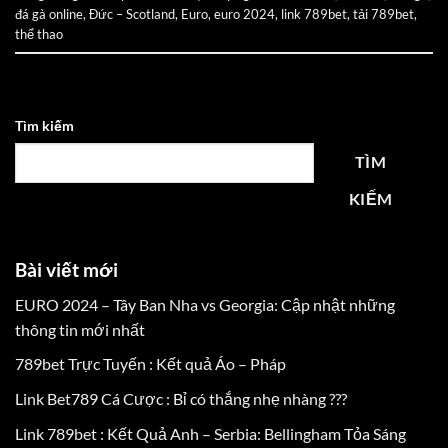
đá gà online
,
Đức – Scotland
,
Euro
,
euro 2024
,
link 789bet
,
tải 789bet
,
thể thao
Tìm kiếm
TÌM
KIẾM
Bài viết mới
EURO 2024 – Tây Ban Nha vs Georgia: Cập nhật những
thông tin mới nhất
789bet Trực Tuyến : Kết quả Áo – Pháp
Link Bet789 Cá Cược : Bỉ có thắng nhẹ nhàng ???
Link 789bet : Kết Quả Anh – Serbia: Bellingham Tỏa Sáng