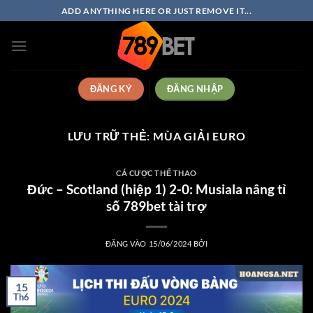
Bỏ
ADD ANYTHING HERE OR JUST REMOVE IT...
qua
nội
dung
ĐĂNG KÝ
ĐĂNG NHẬP
LƯU TRỮ THẺ:
MÙA GIẢI EURO
CÁ CƯỢC THỂ THAO
Đức – Scotland (hiệp 1) 2-0: Musiala nâng tỉ
số 789bet tài trợ
ĐĂNG VÀO
15/06/2024
BỞI
15
Th6