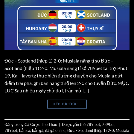
Đức – Scotland (hiệp 1) 2-0: Musiala nâng tỉ số Đức –
Scotland (hiệp 1) 2-0: Musiala nâng tỉ số 789bet tài trợ Phút
19, Kai Havertz thực hiện đường chuyền cho Musiala dứt
điểm trái phá, ghi bàn nâng tỉ số lên 2-0 cho tuyển Đức. MỤC
LỤC Sau nhiều ngày chờ đợi, trận mở […]
TIẾP TỤC ĐỌC
→
Đăng trong
Cá Cược Thể Thao
|
Được gắn thẻ
789 bet
,
789ber
,
789bet
,
bắn cá
,
bắn gà
,
đá gà online
,
Đức – Scotland (hiệp 1) 2-0: Musiala